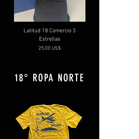
Latitud 18 Comercio 3
Brújula comercial Lat
Estrellas
Precio
25,00 US$
18° ROPA NORTE